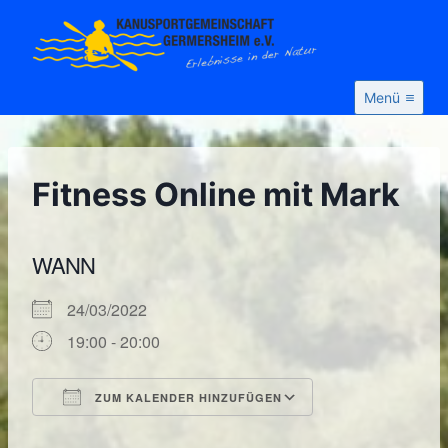
Zum
Inhalt
springen
Menü
Fitness Online mit Mark
WANN
24/03/2022
19:00 - 20:00
ZUM KALENDER HINZUFÜGEN
ICS herunterladen
Google Kalende