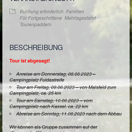
Buchung erforderlich
Familien
Für Fortgeschrittene
Mehrtagesfahrt
Tourenpaddeln
BESCHREIBUNG
Tour ist abgesagt!
Anreise am Donnerstag, 08.06.2023 –
Campingplatz Fuldastreife
Tour am Freitag, 09.06.2023 – von Malsfeld zum
Campingplatz, ca. 25 km
Tour am Samstag, 10.06.2023 – vom
Campingplatz nach Kassel, ca. 22 km
Abreise am Sonntag, 11.06.2023 nach dem Abbau
Wir können als Gruppe zusammen auf der