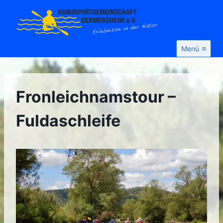
Zum
Inhalt
springen
Menü
Fronleichnamstour –
Fuldaschleife