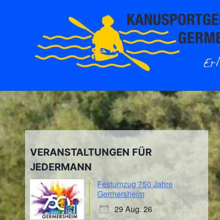
Zum
Inhalt
springen
VERANSTALTUNGEN FÜR
JEDERMANN
Festumzug 750 Jahre
Germersheim
29 Aug. 26