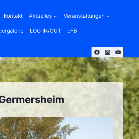
Kontakt
Aktuelles
Veranstaltungen
dergalerie
LOG IN/OUT
eFB
 Germersheim