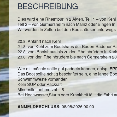
BESCHREIBUNG
Dies wird eine Rheintour in 2 Akten, Teil 1 – von Ke
Teil 2 – von Germersheim nach Mainz oder Bingen in
Wir werden in Zelten bei den Bootshäuser unterwegs
20.8. Anfahrt nach Kehl
21.8. von Kehl zum Bootshaus der Baden-Badener P
22.8. vom Bootshaus bis zu den Rheinbrüdern in Kar
23.8. von den Rheinbrüdern bis nach Germershein 28
Wer mit möchte sollte gut paddeln können, entsp.
EP
Das Boot sollte richtig beschriftet sein, eine lange Bo
Schwimmweste vorhanden
Kein SUP oder Packraft
Mindestteilnehmerzahl: 5
Bei Hochwasser,Sturm oder Krankheit fällt die Fahrt a
ANMELDESCHLUSS:
08/08/2026 00:00