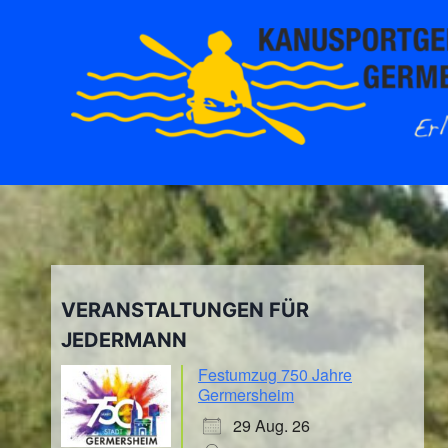
Zum
Inhalt
springen
VERANSTALTUNGEN FÜR
JEDERMANN
Festumzug 750 Jahre
Germersheim
29 Aug. 26