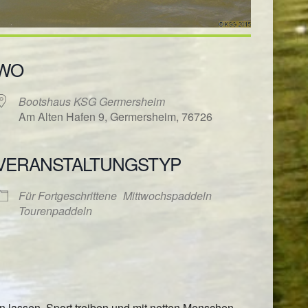
WO
Bootshaus KSG Germersheim
Am Alten Hafen 9, Germersheim, 76726
VERANSTALTUNGSTYP
ender
iCalendar
Für Fortgeschrittene
Mittwochspaddeln
Tourenpaddeln
lassen, Sport treiben und mit netten Menschen