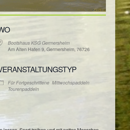
WO
Bootshaus KSG Germersheim
Am Alten Hafen 9, Germersheim, 76726
VERANSTALTUNGSTYP
ender
iCalendar
Für Fortgeschrittene
Mittwochspaddeln
Tourenpaddeln
lassen, Sport treiben und mit netten Menschen