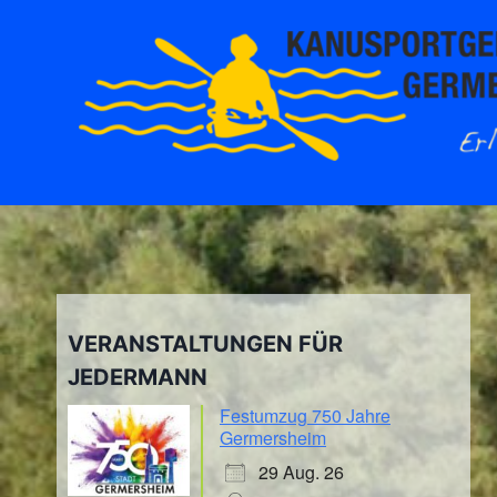
Zum
Inhalt
springen
VERANSTALTUNGEN FÜR
JEDERMANN
Festumzug 750 Jahre
Germersheim
29 Aug. 26