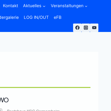
Kontakt
Aktuelles
Veranstaltungen
dergalerie
LOG IN/OUT
eFB
WO