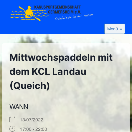
Zum
Inhalt
springen
Menü
Mittwochspaddeln mit
dem KCL Landau
(Queich)
WANN
13/07/2022
17:00 - 22:00