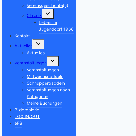
Vereinsgeschichte(n)
Untermenü
Chronik
umschalten
Leben im
Jugenddorf 1968
Kontakt
Untermenü
Aktuelles
umschalten
Aktuelles
Untermenü
Veranstaltungen
umschalten
Veranstaltungen
Mittwochspaddeln
Schnupperpaddeln
Veranstaltungen nach
Kategorien
Meine Buchungen
Bildergalerie
LOG IN/OUT
eFB