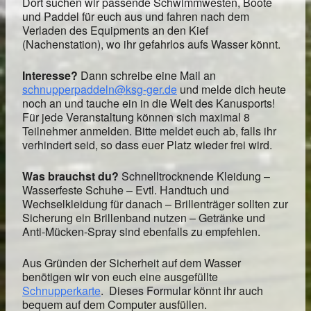
Dort suchen wir passende Schwimmwesten, Boote
und Paddel für euch aus und fahren nach dem
Verladen des Equipments an den Kief
(Nachenstation), wo ihr gefahrlos aufs Wasser könnt.
Interesse?
Dann schreibe eine Mail an
schnupperpaddeln@ksg-ger.de
und melde dich heute
noch an und tauche ein in die Welt des Kanusports!
Für jede Veranstaltung können sich maximal 8
Teilnehmer anmelden. Bitte meldet euch ab, falls ihr
verhindert seid, so dass euer Platz wieder frei wird.
Was brauchst du?
Schnelltrocknende Kleidung –
Wasserfeste Schuhe – Evtl. Handtuch und
Wechselkleidung für danach – Brillenträger sollten zur
Sicherung ein Brillenband nutzen – Getränke und
Anti-Mücken-Spray sind ebenfalls zu empfehlen.
Aus Gründen der Sicherheit auf dem Wasser
benötigen wir von euch eine ausgefüllte
Schnupperkarte
. Dieses Formular könnt ihr auch
bequem auf dem Computer ausfüllen.