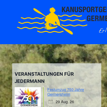
Zum
Inhalt
springen
VERANSTALTUNGEN FÜR
JEDERMANN
Festumzug 750 Jahre
Germersheim
29 Aug. 26