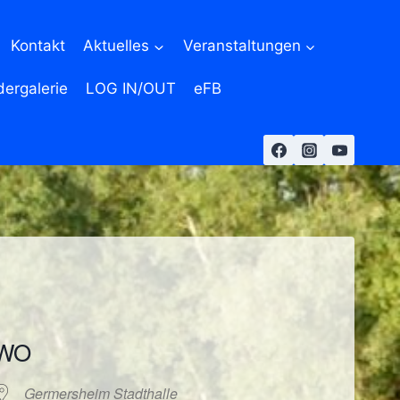
Kontakt
Aktuelles
Veranstaltungen
dergalerie
LOG IN/OUT
eFB
WO
Germersheim Stadthalle