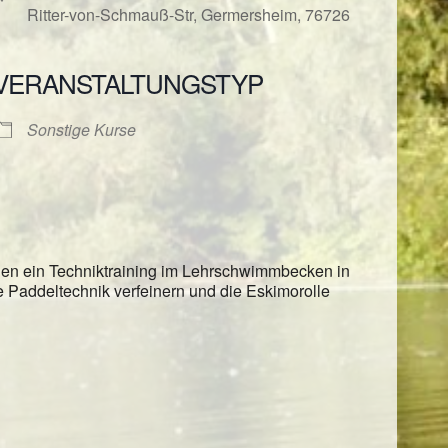
Ritter-von-Schmauß-Str, Germersheim, 76726
VERANSTALTUNGSTYP
ender
iCalendar
Sonstige Kurse
rien ein Techniktraining im Lehrschwimmbecken in
re Paddeltechnik verfeinern und die Eskimorolle