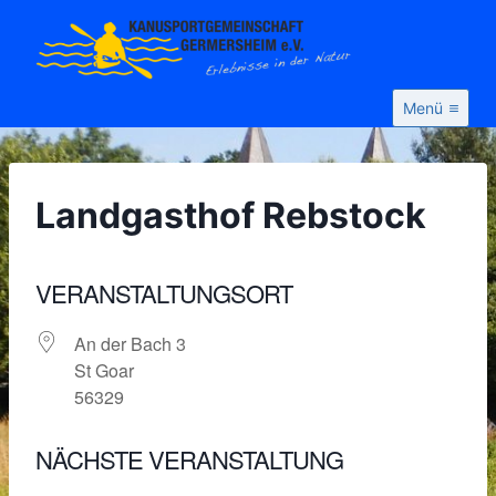
Zum
Inhalt
springen
Menü
Landgasthof Rebstock
VERANSTALTUNGSORT
An der Bach 3
St Goar
56329
NÄCHSTE VERANSTALTUNG