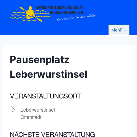
Zum
Inhalt
springen
Menü
Pausenplatz
Leberwurstinsel
VERANSTALTUNGSORT
Leberwurstinsel
Otterstadt
NÄCHSTE VERANSTALTUNG