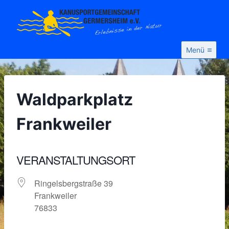
Zum
Inhalt
springen
Menü
Waldparkplatz
Frankweiler
VERANSTALTUNGSORT
Ringelsbergstraße 39
Frankweiler
76833