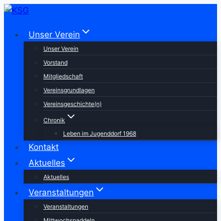
Zum
Inhalt
Unser Verein
springen
Unser Verein
Vorstand
Mitgliedschaft
Vereinsgrundlagen
Vereinsgeschichte(n)
Chronik
Leben im Jugenddorf 1968
Kontakt
Aktuelles
Aktuelles
Veranstaltungen
Veranstaltungen
Mittwochspaddeln