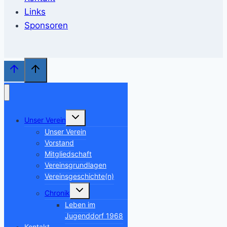
Links
Sponsoren
Untermenü
Unser Verein
umschalten
Unser Verein
Vorstand
Mitgliedschaft
Vereinsgrundlagen
Vereinsgeschichte(n)
Untermenü
Chronik
umschalten
Leben im
Jugenddorf 1968