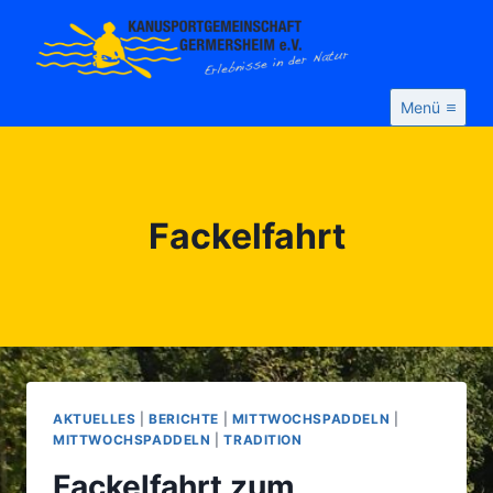
Zum
Inhalt
springen
Menü
Fackelfahrt
AKTUELLES
|
BERICHTE
|
MITTWOCHSPADDELN
|
MITTWOCHSPADDELN
|
TRADITION
Fackelfahrt zum