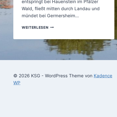
entspringt bei Hauenstein im Pfälzer
Wald, fließt mitten durch Landau und
mündet bei Germersheim…
GEMEINSCHAFTSFAHRT
WEITERLESEN
MIT
DEM
KANU-
CLUB
LANDAU
AUF
DER
QUEICH
© 2026 KSG - WordPress Theme von
Kadence
WP