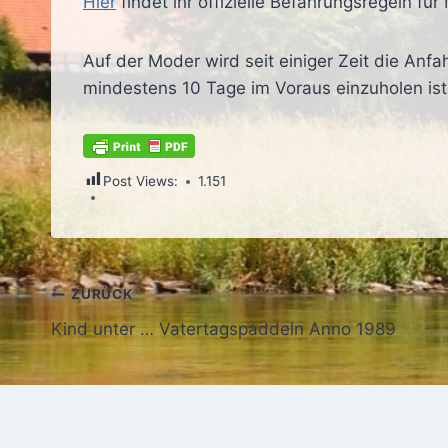
Hier
findet ihr offizielle Befahrungsregeln fü
Auf der Moder wird seit einiger Zeit die Anfa
mindestens 10 Tage im Voraus einzuholen ist.
Post Views:
1.151
Beitragsnavigation
ZURÜCK
Kind unter … Vatertagspaddeln Anno 1989