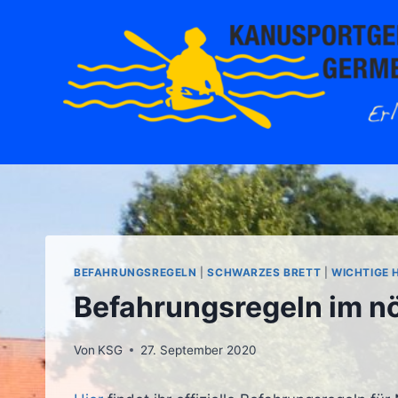
Zum
Inhalt
springen
BEFAHRUNGSREGELN
|
SCHWARZES BRETT
|
WICHTIGE 
Befahrungsregeln im nö
Von
KSG
27. September 2020