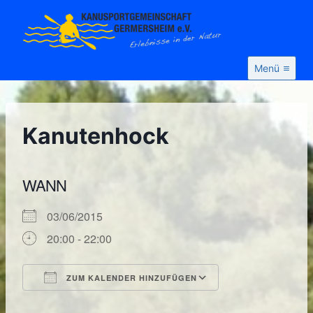
Zum
Inhalt
springen
Menü
Kanutenhock
WANN
03/06/2015
20:00 - 22:00
ZUM KALENDER HINZUFÜGEN
ICS herunterladen
Google Kalende