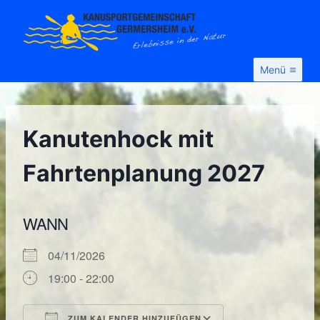
Zum
Inhalt
springen
Menü
Kanutenhock mit
Fahrtenplanung 2027
WANN
04/11/2026
19:00 - 22:00
ZUM KALENDER HINZUFÜGEN