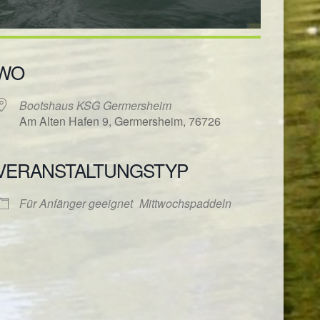
WO
Bootshaus KSG Germersheim
Am Alten Hafen 9, Germersheim, 76726
VERANSTALTUNGSTYP
ender
iCalendar
Für Anfänger geeignet
Mittwochspaddeln