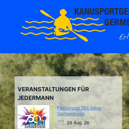
Zum
Inhalt
springen
VERANSTALTUNGEN FÜR
JEDERMANN
Festumzug 750 Jahre
Germersheim
29 Aug. 26