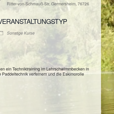
Ritter-von-Schmauß-Str, Germersheim, 76726
VERANSTALTUNGSTYP
ender
iCalendar
Sonstige Kurse
rien ein Techniktraining im Lehrschwimmbecken in
re Paddeltechnik verfeinern und die Eskimorolle