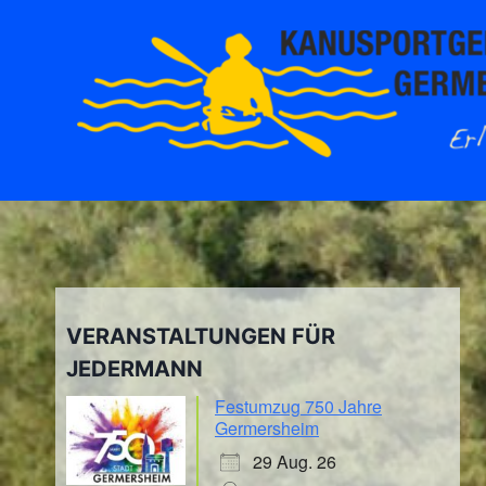
Zum
Inhalt
springen
VERANSTALTUNGEN FÜR
JEDERMANN
Festumzug 750 Jahre
Germersheim
29 Aug. 26