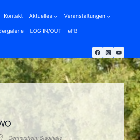
Kontakt
Aktuelles
Veranstaltungen
dergalerie
LOG IN/OUT
eFB
WO
Germersheim Stadthalle