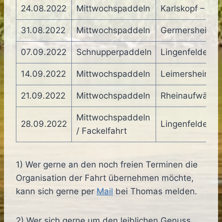
24.08.2022
Mittwochspaddeln
Karlskopf – Le
31.08.2022
Mittwochspaddeln
Germersheim –
07.09.2022
Schnupperpaddeln
Lingenfelder Alt
14.09.2022
Mittwochspaddeln
Leimersheim –
21.09.2022
Mittwochspaddeln
Rheinaufwärts b
Mittwochspaddeln
28.09.2022
Lingenfelder Al
/ Fackelfahrt
1) Wer gerne an den noch freien Terminen die
Organisation der Fahrt übernehmen möchte,
kann sich gerne per
Mail
bei Thomas melden.
2) Wer sich gerne um den leiblichen Genuss