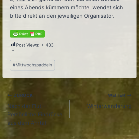
eines Abends kümmern möchte, wendet sich
bitte direkt an den jeweiligen Organisator.
Post Views:
483
Schlagworte:
#
Mittwochspaddeln
Beitragsnavigation
ZURÜCK
WEITER
Nach der Flut –
Winterwanderung
Persönliche Eindrücke
aus dem Ahrtal