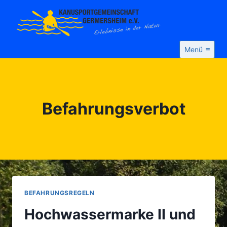
Zum
Inhalt
springen
Menü
Befahrungsverbot
BEFAHRUNGSREGELN
Hochwassermarke II und