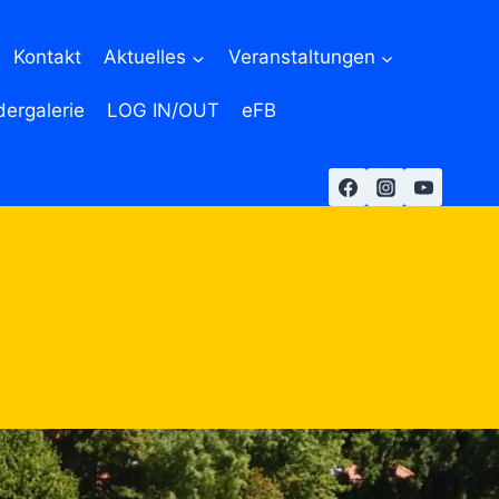
Kontakt
Aktuelles
Veranstaltungen
dergalerie
LOG IN/OUT
eFB