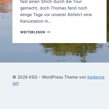
fast einen Strich durch die Tour
gemacht, doch Thomas fand noch
einige Tage vor unserer Abfahrt eine
Kanustation in…
FULDA
WEITERLESEN
GEPÄCKTOUR
–
ZWEI
ANSICHTEN
EINER
TOUR
© 2026 KSG - WordPress Theme von
Kadence
WP