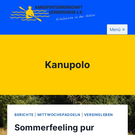
Zum
Inhalt
springen
Menü
Kanupolo
BERICHTE
|
MITTWOCHSPADDELN
|
VEREINSLEBEN
Sommerfeeling pur