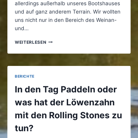
allerdings außerhalb unseres Bootshauses
und auf ganz anderem Terrain. Wir wollten
uns nicht nur in den Bereich des Weinan-
und…
WEINPROBE
WEITERLESEN
MIT
KLEINER
EXKURSION
IN
DIE
BERICHTE
GERMERSHEIMER
FESTUNGSGESCHICHTE
In den Tag Paddeln oder
was hat der Löwenzahn
mit den Rolling Stones zu
tun?