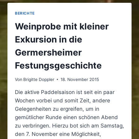
INGELHEIM
…
BERICHTE
ODER
MEINE
Weinprobe mit kleiner
ERSTE
BEGEGNUNG
Exkursion in die
MIT
DEM
Germersheimer
ANKUNFTSBIER
Festungsgeschichte
Von
Brigitte Doppler
18. November 2015
Die aktive Paddelsaison ist seit ein paar
Wochen vorbei und somit Zeit, andere
Gelegenheiten zu ergreifen, um in
gemütlicher Runde einen schönen Abend
zu verbringen. Hierzu bot sich am Samstag,
den 7. November eine Möglichkeit,