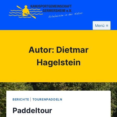
Zum
Inhalt
springen
Menü
Autor: Dietmar
Hagelstein
BERICHTE
|
TOURENPADDELN
Paddeltour