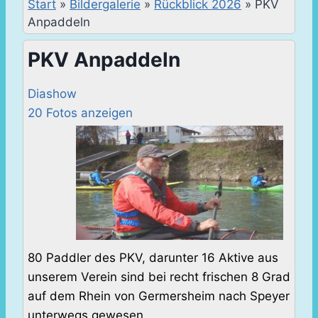
Start
»
Bildergalerie
»
Rückblick 2026
»
PKV
Anpaddeln
PKV Anpaddeln
Diashow
20 Fotos anzeigen
80 Paddler des PKV, darunter 16 Aktive aus
unserem Verein sind bei recht frischen 8 Grad
auf dem Rhein von Germersheim nach Speyer
unterwegs gewesen.