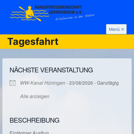
Zum
Inhalt
springen
Menü
Tagesfahrt
NÄCHSTE VERANSTALTUNG
WW-Kanal Hüningen
- 23/08/2026 - Ganztägig
Alle anzeigen
BESCHREIBUNG
Eintägiger Ausflug