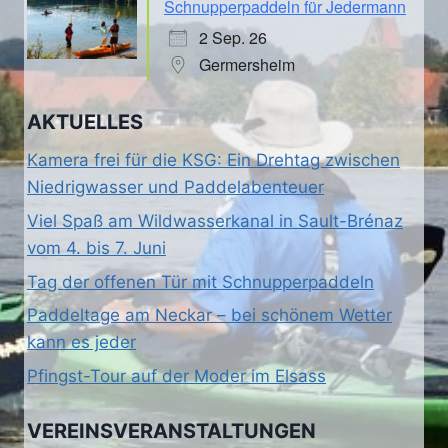
Schnupperpaddeln für Jedermann
2 Sep. 26
Germersheim
AKTUELLES
Kamera frei für die KSG: Ein Drehtag zwischen
Niedrigwasser und Paddelabenteuer
Viel Spaß am Wildwasserkanal in Sault-Brénaz
vom 4. bis 7. Juni
Tag der offenen Tür mit Schnupperpaddeln
Paddeltage am Neckar – bei schönem Wetter
kann es jeder
Pfingst-Tour auf der Moder im Elsass
VEREINSVERANSTALTUNGEN