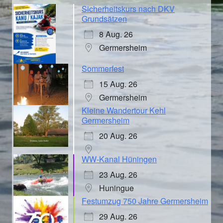
Sicherheitskurs nach DKV
Grundsätzen
8 Aug. 26
Germersheim
Sommerfest
15 Aug. 26
Germersheim
Kleine Wandertour Kehl
Germersheim
20 Aug. 26
WW-Kanal Hüningen
23 Aug. 26
Huningue
Festumzug 750 Jahre Germersheim
29 Aug. 26