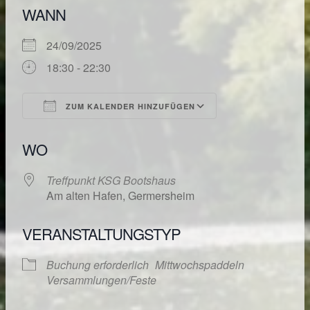
WANN
24/09/2025
18:30 - 22:30
ZUM KALENDER HINZUFÜGEN
ICS herunterladen
Google Kalende
WO
Treffpunkt KSG Bootshaus
Am alten Hafen, Germersheim
VERANSTALTUNGSTYP
Buchung erforderlich
Mittwochspaddeln
Versammlungen/Feste