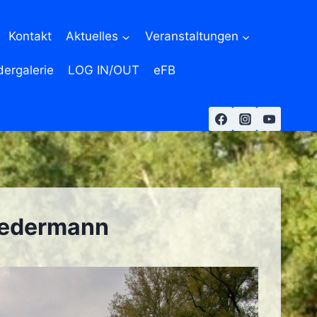
Kontakt
Aktuelles
Veranstaltungen
dergalerie
LOG IN/OUT
eFB
Jedermann