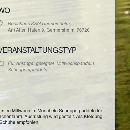
WO
Bootshaus KSG Germersheim
Am Alten Hafen 9, Germersheim, 76726
VERANSTALTUNGSTYP
ender
iCalendar
Für Anfänger geeignet
Mittwochspaddeln
Schnupperpaddeln
rsten Mittwoch im Monat ein Schupperpaddeln für
henfahrt). Ausrüstung wird gestellt. Als Kleidung
 Schuhe empfohlen.