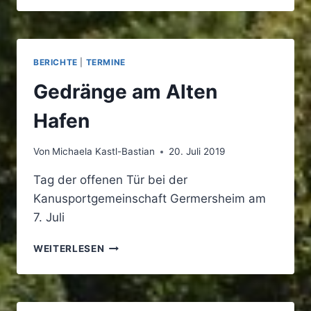
–
DIE
OFFIZIELLE
PADDELSAISON
BERICHTE
|
TERMINE
BEGINNT
Gedränge am Alten
Hafen
Von
Michaela Kastl-Bastian
20. Juli 2019
Tag der offenen Tür bei der
Kanusportgemeinschaft Germersheim am
7. Juli
GEDRÄNGE
WEITERLESEN
AM
ALTEN
HAFEN