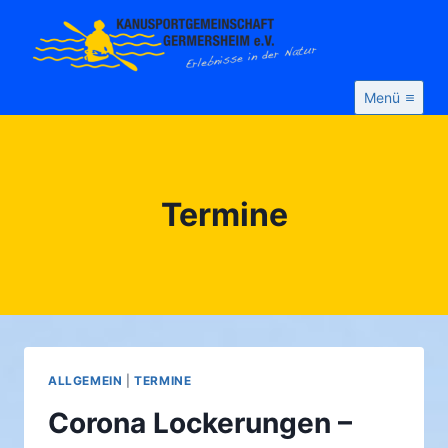
Zum
Inhalt
springen
Menü
Termine
ALLGEMEIN
|
TERMINE
Corona Lockerungen –