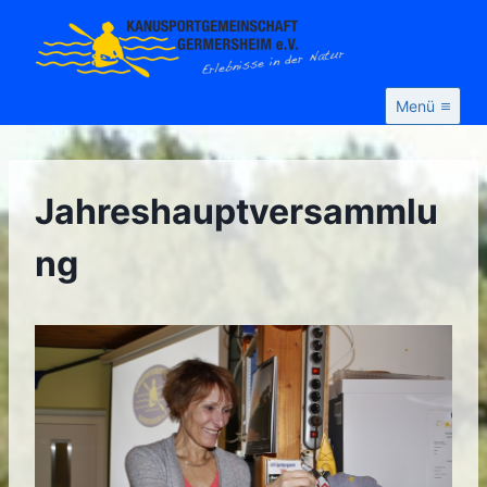
Zum
Inhalt
springen
Menü
Jahreshauptversammlu
ng