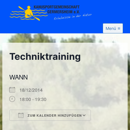
Zum
Inhalt
springen
Menü
Techniktraining
WANN
18/12/2014
18:00 - 19:30
ZUM KALENDER HINZUFÜGEN
ICS herunterladen
Google Kalende