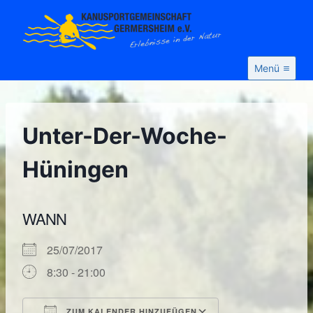
Zum
Inhalt
springen
Menü
Unter-Der-Woche-
Hüningen
WANN
25/07/2017
8:30 - 21:00
ZUM KALENDER HINZUFÜGEN