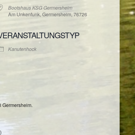
Bootshaus KSG Germersheim
Am Unkenfunk, Germersheim, 76726
VERANSTALTUNGSTYP
ender
iCalendar
Kanutenhock
ei Germersheim.
)