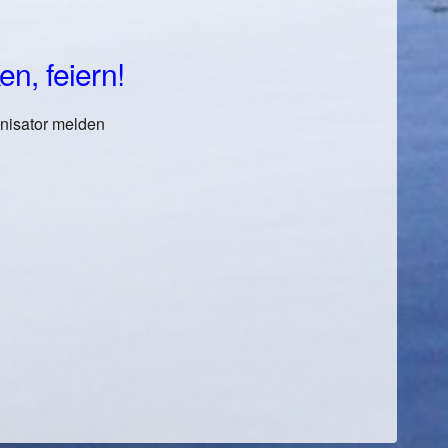
n, feiern!
anisator melden