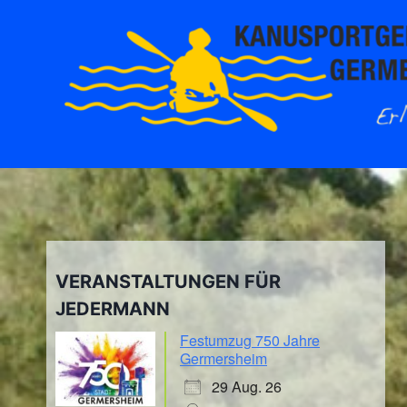
Zum
Inhalt
springen
VERANSTALTUNGEN FÜR
JEDERMANN
Festumzug 750 Jahre
Germersheim
29 Aug. 26