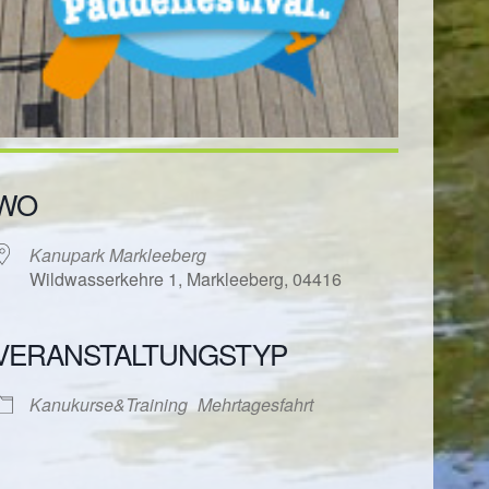
WO
Kanupark Markleeberg
Wildwasserkehre 1, Markleeberg, 04416
VERANSTALTUNGSTYP
ender
iCalendar
Kanukurse&Training
Mehrtagesfahrt