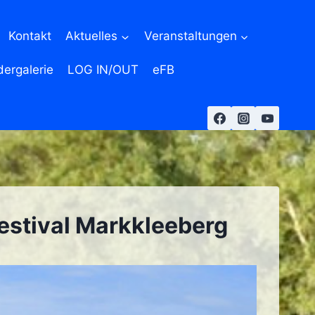
Kontakt
Aktuelles
Veranstaltungen
dergalerie
LOG IN/OUT
eFB
festival Markkleeberg