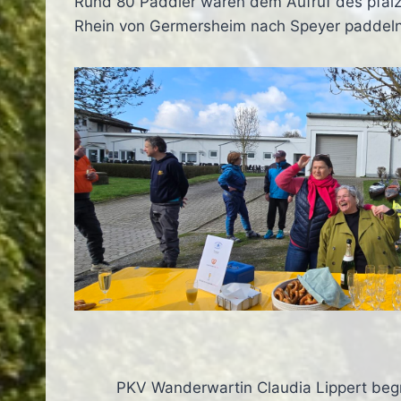
Rund 80 Paddler waren dem Aufruf des pfälz
Rhein von Germersheim nach Speyer paddeln
PKV Wanderwartin Claudia Lippert begr