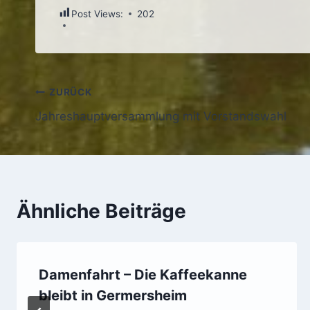
Post Views:
202
Beitragsnavigation
ZURÜCK
Jahreshauptversammlung mit Vorstandswahl
Ähnliche Beiträge
Damenfahrt – Die Kaffeekanne
bleibt in Germersheim