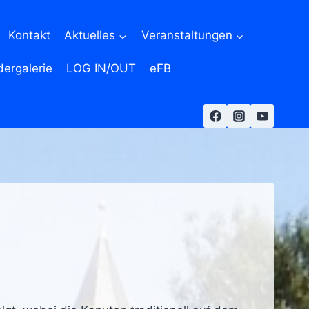
Kontakt
Aktuelles
Veranstaltungen
dergalerie
LOG IN/OUT
eFB