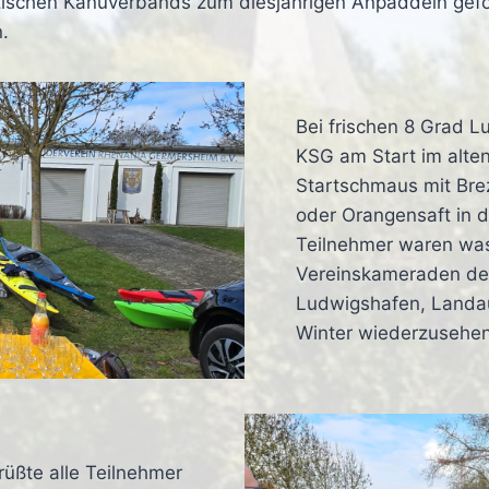
ischen Kanuverbands zum diesjährigen Anpaddeln gefolg
.
Bei frischen 8 Grad L
KSG am Start im alte
Startschmaus mit Bre
oder Orangensaft in 
Teilnehmer waren wass
Vereinskameraden der
Ludwigshafen, Landau
Winter wiederzusehen
üßte alle Teilnehmer