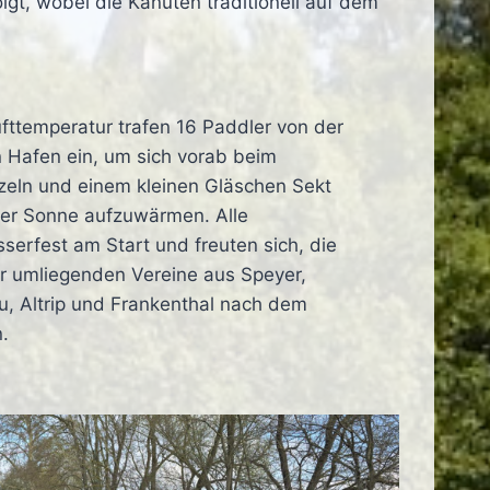
t, wobei die Kanuten traditionell auf dem
ufttemperatur trafen 16 Paddler von der
n Hafen ein, um sich vorab beim
zeln und einem kleinen Gläschen Sekt
der Sonne aufzuwärmen. Alle
erfest am Start und freuten sich, die
 umliegenden Vereine aus Speyer,
, Altrip und Frankenthal nach dem
.