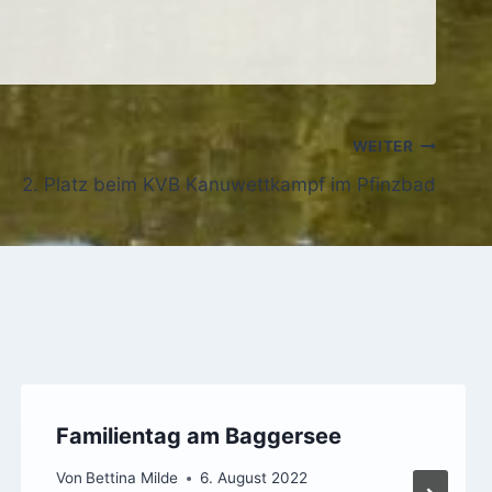
WEITER
2. Platz beim KVB Kanuwettkampf im Pfinzbad
Familientag am Baggersee
Von
Bettina Milde
6. August 2022