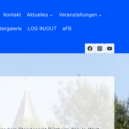
Kontakt
Aktuelles
Veranstaltungen
dergalerie
LOG IN/OUT
eFB