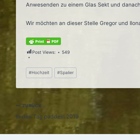
Anwesenden zu einem Glas Sekt und danach 
Wir möchten an dieser Stelle Gregor und Ilon
Post Views:
549
Schlagworte:
#
Hochzeit
#
Spalier
Beitragsnavigation
ZURÜCK
In den Tag paddeln 2019