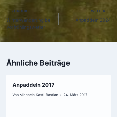
Beitragsnavigation
ZURÜCK
WEITER
Winterwanderung bei
Anpaddeln 2024
Vorfrühlingswetter
Ähnliche Beiträge
Anpaddeln 2017
Von
Michaela Kastl-Bastian
24. März 2017