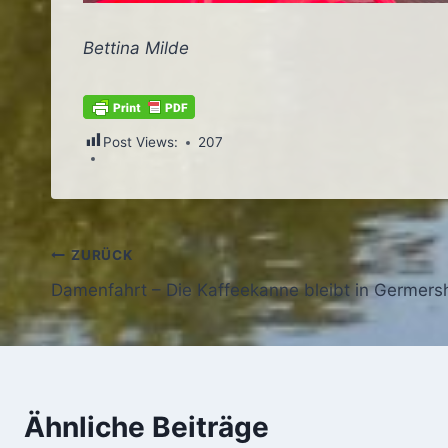
Bettina Milde
Post Views:
207
Beitragsnavigation
ZURÜCK
Damenfahrt – Die Kaffeekanne bleibt in Germers
Ähnliche Beiträge