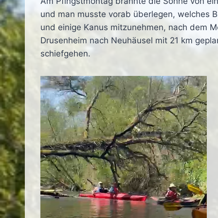
Am Pfingstmontag brannte die Sonne von ei
und man musste vorab überlegen, welches Bo
und einige Kanus mitzunehmen, nach dem Mott
Drusenheim nach Neuhäusel mit 21 km geplant
schiefgehen.