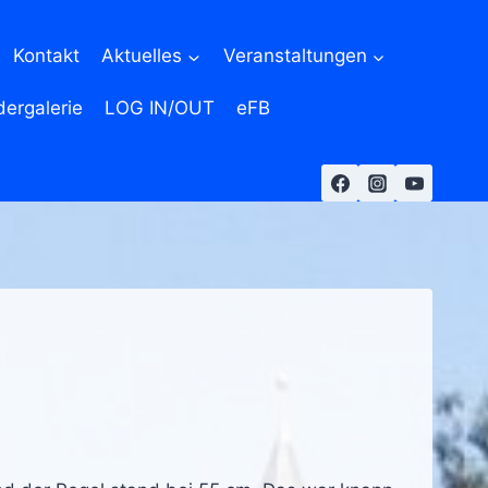
Kontakt
Aktuelles
Veranstaltungen
dergalerie
LOG IN/OUT
eFB