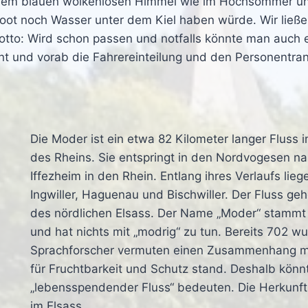
nem blauen wolkenlosen Himmel wie im Hochsommer und
ot noch Wasser unter dem Kiel haben würde. Wir ließe
o: Wird schon passen und notfalls könnte man auch et
 und vorab die Fahrereinteilung und den Personentrans
Die Moder ist ein etwa 82 Kilometer langer Fluss 
des Rheins. Sie entspringt in den Nordvogesen n
Iffezheim in den Rhein. Entlang ihres Verlaufs li
Ingwiller, Haguenau und Bischwiller. Der Fluss g
des nördlichen Elsass. Der Name „Moder“ stammt v
und hat nichts mit „modrig“ zu tun. Bereits 702 wu
Sprachforscher vermuten einen Zusammenhang mit 
für Fruchtbarkeit und Schutz stand. Deshalb könn
„lebensspendender Fluss“ bedeuten. Die Herkunft z
im Elsass.