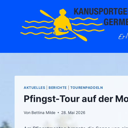
Zum
Inhalt
springen
AKTUELLES
|
BERICHTE
|
TOURENPADDELN
Pfingst-Tour auf der M
Von
Bettina Milde
28. Mai 2026