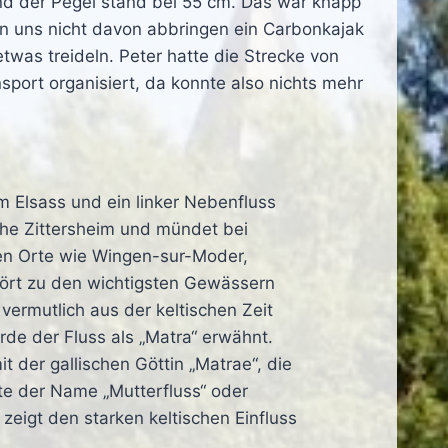
 der Pegel stand bei 55 cm. Das war knapp
n uns nicht davon abbringen ein Carbonkajak
was treideln. Peter hatte die Strecke von
port organisiert, da konnte also nichts mehr
im Elsass und ein linker Nebenfluss
ahe Zittersheim und mündet bei
egen Orte wie Wingen-sur-Moder,
ehört zu den wichtigsten Gewässern
ermutlich aus der keltischen Zeit
rde der Fluss als „Matra“ erwähnt.
der gallischen Göttin „Matrae“, die
te der Name „Mutterfluss“ oder
eigt den starken keltischen Einfluss