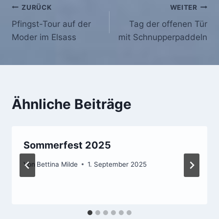
Beitragsnavigation
ZURÜCK
WEITER
Pfingst-Tour auf der
Tag der offenen Tür
Moder im Elsass
mit Schnupperpaddeln
Ähnliche Beiträge
Sommerfest 2025
Von
Bettina Milde
1. September 2025