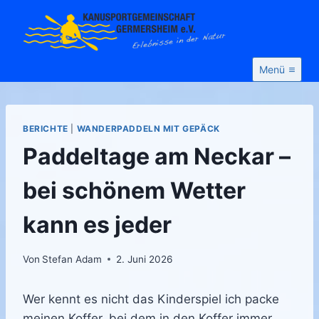
Zum
Inhalt
springen
Menü
BERICHTE
|
WANDERPADDELN MIT GEPÄCK
Paddeltage am Neckar –
bei schönem Wetter
kann es jeder
Von
Stefan Adam
2. Juni 2026
Wer kennt es nicht das Kinderspiel ich packe
meinen Koffer, bei dem in den Koffer immer