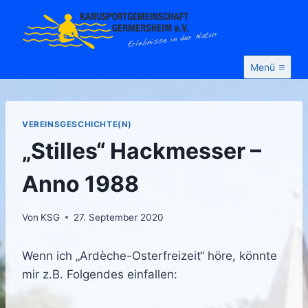
Zum
Inhalt
springen
Menü
VEREINSGESCHICHTE(N)
„Stilles“ Hackmesser –
Anno 1988
Von
KSG
27. September 2020
Wenn ich „Ardèche-Osterfreizeit“ höre, könnte
mir z.B. Folgendes einfallen: