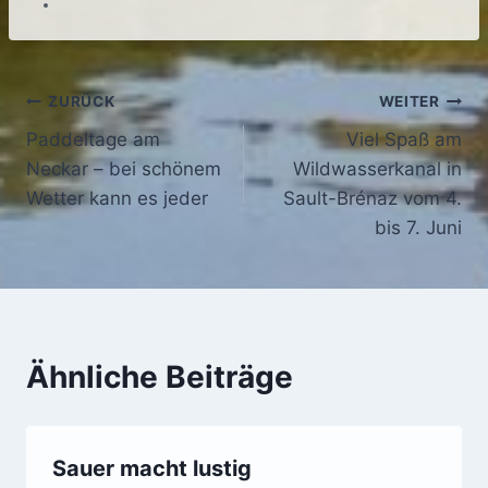
Beitragsnavigation
ZURÜCK
WEITER
Paddeltage am
Viel Spaß am
Neckar – bei schönem
Wildwasserkanal in
Wetter kann es jeder
Sault-Brénaz vom 4.
bis 7. Juni
Ähnliche Beiträge
Sauer macht lustig