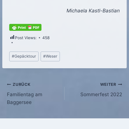
Michaela Kastl-Bastian
Post Views:
458
Schlagworte:
#
Gepäcktour
#
Weser
Beitragsnavigation
ZURÜCK
WEITER
Familientag am
Sommerfest 2022
Baggersee