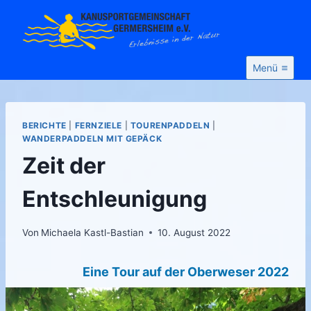
Zum
Inhalt
springen
Menü
BERICHTE
|
FERNZIELE
|
TOURENPADDELN
|
WANDERPADDELN MIT GEPÄCK
Zeit der
Entschleunigung
Von
Michaela Kastl-Bastian
10. August 2022
Eine Tour auf der Oberweser 2022