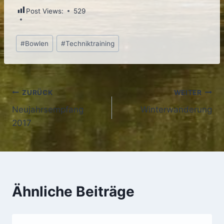
Post Views:
529
Schlagworte:
#
Bowlen
#
Techniktraining
Beitragsnavigation
ZURÜCK
WEITER
Neujahrsempfang
Winterwanderung
2017
Ähnliche Beiträge