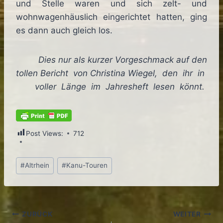
und Stelle waren und sich zelt- und
wohnwagenhäuslich eingerichtet hatten, ging
es dann auch gleich los.
Dies nur als kurzer Vorgeschmack auf den
tollen Bericht von Christina Wiegel, den ihr in
voller Länge im Jahresheft lesen könnt.
Post Views:
712
Schlagworte:
#
Altrhein
#
Kanu-Touren
Beitragsnavigation
ZURÜCK
WEITER