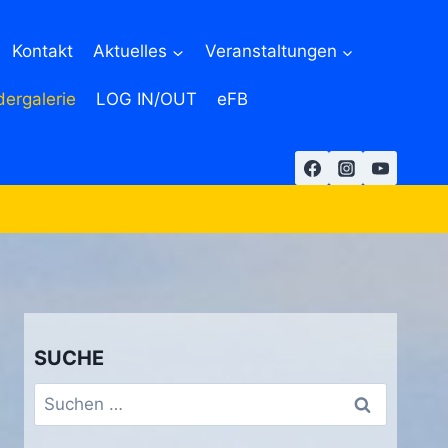
Kontakt
Aktuelles
Veranstaltungen
dergalerie
LOG IN/OUT
eFB
SUCHE
Suchen
nach: