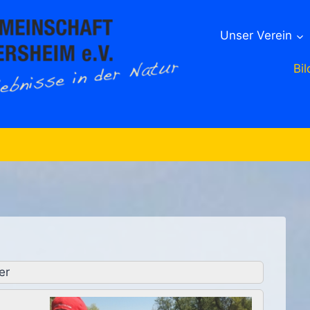
Unser Verein
Bil
er